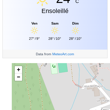
C
Ensoleillé
Ven
Sam
Dim
27°
/
9°
28°
/
10°
28°
/
10°
Data from
MeteoArt.com
+
−