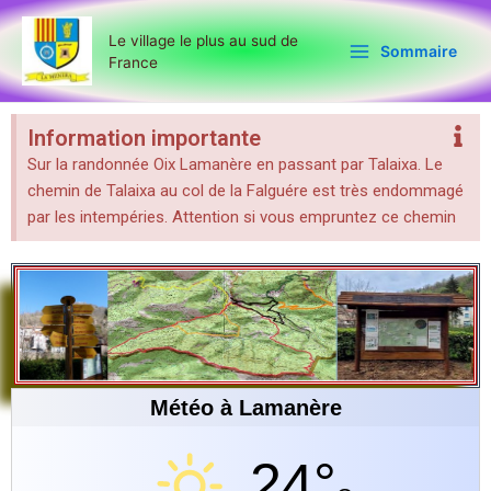
Aller
Main
au
Le village le plus au sud de
Sommaire
Menu
France
contenu
Information importante
Sur la randonnée Oix Lamanère en passant par Talaixa. Le
chemin de Talaixa au col de la Falguére est très endommagé
par les intempéries. Attention si vous empruntez ce chemin
Météo à Lamanère
24°